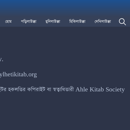
হোম
পড়িলাউক্কা
হুনিলাউক্কা
হিকিলাউক্কা
দেখিলাউক্কা
y.
ylhetikitab.org
ব-সাইটর হকলতির কপিরাইট বা স্বত্বাধিতারী Ahle Kitab Society